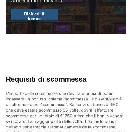
Ottieni il tuo bonus ora
Richiedi il
bonus
Requisiti di scommessa
L'importo delle scommesse che devi fare prima di poter
incassare un bonus si chiama "scommessa". Il playthrough è
un altro nome per "scommessa". Se ricevi un bonus di €50
che deve essere scommesso 35 volte, dovrai effettuare
scommesse per un totale di €1750 prima che il bonus venga
svincolato. La maggior parte delle volte, il pannello bonus
dell'app tiene traccia automaticamente della scommessa.