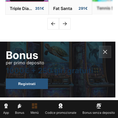
Triple Diamond
Fat Santa
351€
291€
Bonus
Piazza la tua scommessa
per primo deposito
1000€ + 250 giri gratuiti
Registrati
Tutto
07.08.2026
22:50
App
Bonus
Codice promozionale
Bonus senza deposito
Menù