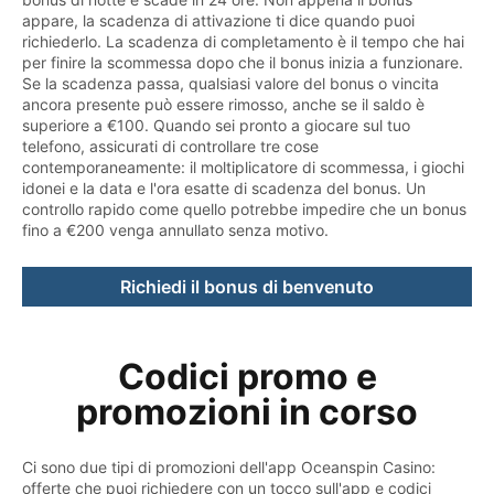
appare, la scadenza di attivazione ti dice quando puoi
richiederlo. La scadenza di completamento è il tempo che hai
per finire la scommessa dopo che il bonus inizia a funzionare.
Se la scadenza passa, qualsiasi valore del bonus o vincita
ancora presente può essere rimosso, anche se il saldo è
superiore a €100. Quando sei pronto a giocare sul tuo
telefono, assicurati di controllare tre cose
contemporaneamente: il moltiplicatore di scommessa, i giochi
idonei e la data e l'ora esatte di scadenza del bonus. Un
controllo rapido come quello potrebbe impedire che un bonus
fino a €200 venga annullato senza motivo.
Richiedi il bonus di benvenuto
Codici promo e
promozioni in corso
Ci sono due tipi di promozioni dell'app Oceanspin Casino:
offerte che puoi richiedere con un tocco sull'app e codici